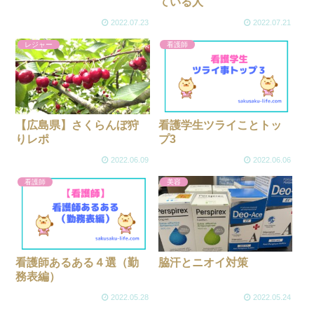
ている人
2022.07.23
2022.07.21
レジャー
看護師
【広島県】さくらんぼ狩
看護学生ツライことトッ
りレポ
プ3
2022.06.09
2022.06.06
看護師
美容
脇汗とニオイ対策
看護師あるある４選（勤
務表編）
2022.05.28
2022.05.24