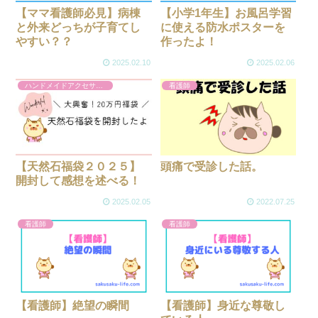
【ママ看護師必見】病棟
【小学1年生】お風呂学習
と外来どっちが子育てし
に使える防水ポスターを
やすい？？
作ったよ！
2025.02.10
2025.02.06
ハンドメイドアクセサリー作り
看護師
【天然石福袋２０２５】
頭痛で受診した話。
開封して感想を述べる！
2025.02.05
2022.07.25
看護師
看護師
【看護師】絶望の瞬間
【看護師】身近な尊敬し