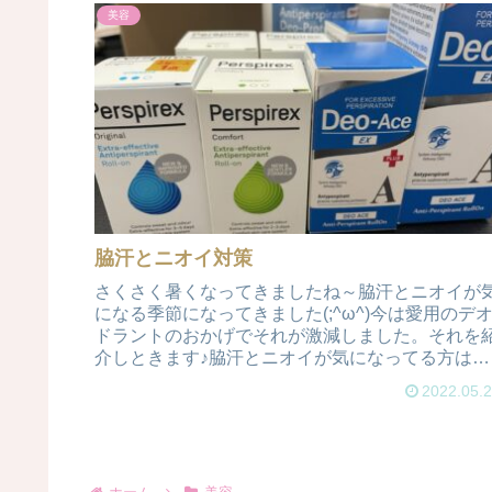
美容
脇汗とニオイ対策
さくさく暑くなってきましたね～脇汗とニオイが
になる季節になってきました(;^ω^)今は愛用のデ
ドラントのおかげでそれが激減しました。それを
介しときます♪脇汗とニオイが気になってる方は参
考にしていただければと思います。7年前から「パ
2022.05.
ース...